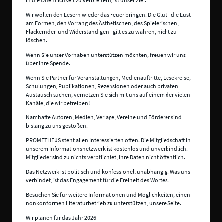
in die Öffentlichkeit zu verbreitern, ist unser Ziel.
Wir wollen den Lesern wieder das Feuer bringen. Die Glut - die Lust
am Formen, den Vorrang des Ästhetischen, des Spielerischen,
Flackernden und Widerständigen - gilt es zu wahren, nicht zu
löschen.
Wenn Sie unser Vorhaben unterstützen möchten, freuen wir uns
über Ihre Spende.
Wenn Sie Partner für Veranstaltungen, Medienauftritte, Lesekreise,
Schulungen, Publikationen, Rezensionen oder auch privaten
Austausch suchen, vernetzen Sie sich mit uns auf einem der vielen
Kanäle, die wir betreiben!
Namhafte Autoren, Medien, Verlage, Vereine und Förderer sind
bislang zu uns gestoßen.
PROMETHEUS steht allen Interessierten offen. Die Mitgliedschaft in
unserem Informationsnetzwerk ist kostenlos und unverbindlich.
Mitglieder sind zu nichts verpflichtet, ihre Daten nicht öffentlich.
Das Netzwerk ist politisch und konfessionell unabhängig. Was uns
verbindet, ist das Engagement für die Freiheit des Wortes.
Besuchen Sie für weitere Informationen und Möglichkeiten, einen
nonkonformen Literaturbetrieb zu unterstützen, unsere
Seite
.
Wir planen für das Jahr 2026