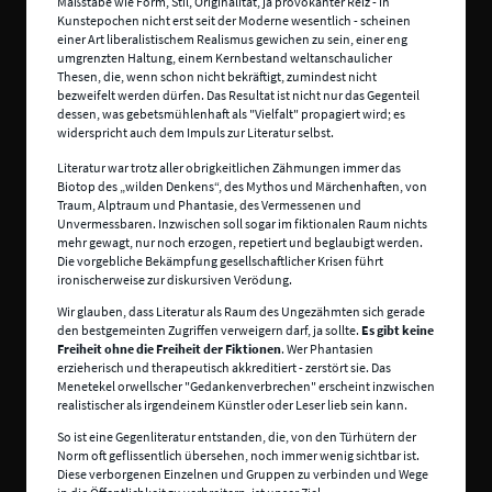
Maßstäbe wie Form, Stil, Originalität, ja provokanter Reiz - in
Kunstepochen nicht erst seit der Moderne wesentlich - scheinen
einer Art liberalistischem Realismus gewichen zu sein, einer eng
umgrenzten Haltung, einem Kernbestand weltanschaulicher
Thesen, die, wenn schon nicht bekräftigt, zumindest nicht
bezweifelt werden dürfen. Das Resultat ist nicht nur das Gegenteil
dessen, was gebetsmühlenhaft als "Vielfalt" propagiert wird; es
widerspricht auch dem Impuls zur Literatur selbst.
Literatur war trotz aller obrigkeitlichen Zähmungen immer das
Biotop des „wilden Denkens“, des Mythos und Märchenhaften, von
Traum, Alptraum und Phantasie, des Vermessenen und
Unvermessbaren. Inzwischen soll sogar im fiktionalen Raum nichts
mehr gewagt, nur noch erzogen, repetiert und beglaubigt werden.
Die vorgebliche Bekämpfung gesellschaftlicher Krisen führt
ironischerweise zur diskursiven Verödung.
Wir glauben, dass Literatur als Raum des Ungezähmten sich gerade
den bestgemeinten Zugriffen verweigern darf, ja sollte.
Es gibt keine
Freiheit ohne die Freiheit der Fiktionen
. Wer Phantasien
erzieherisch und therapeutisch akkreditiert - zerstört sie. Das
Menetekel orwellscher "Gedankenverbrechen" erscheint inzwischen
realistischer als irgendeinem Künstler oder Leser lieb sein kann.
So ist eine Gegenliteratur entstanden, die, von den Türhütern der
Norm oft geflissentlich übersehen, noch immer wenig sichtbar ist.
Diese verborgenen Einzelnen und Gruppen zu verbinden und Wege